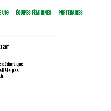
E U19
ÉQUIPES FÉMININES
PARTENAIRES
par
e cédant que 
eflète pas 
ch.