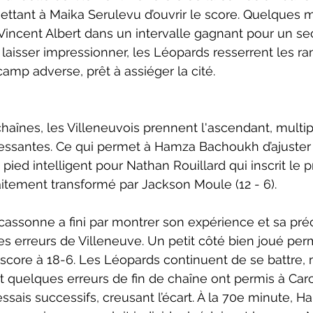
ettant à Maika Serulevu d’ouvrir le score. Quelques m
 Vincent Albert dans un intervalle gagnant pour un se
e laisser impressionner, les Léopards resserrent les ra
 camp adverse, prêt à assiéger la cité.
haînes, les Villeneuvois prennent l'ascendant, multipl
essantes. Ce qui permet à Hamza Bachoukh d’ajuster 
ied intelligent pour Nathan Rouillard qui inscrit le p
itement transformé par Jackson Moule (12 - 6).
cassonne a fini par montrer son expérience et sa préc
es erreurs de Villeneuve. Un petit côté bien joué pe
 score à 18-6. Les Léopards continuent de se battre, m
t quelques erreurs de fin de chaîne ont permis à Ca
ssais successifs, creusant l’écart. À la 70e minute, H