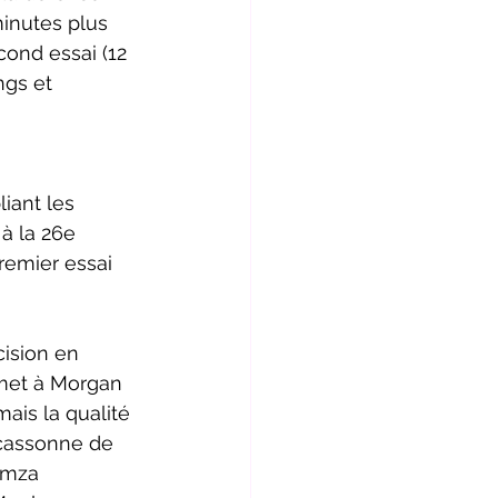
inutes plus 
cond essai (12 
ngs et 
iant les 
à la 26e 
remier essai 
ision en 
rmet à Morgan 
ais la qualité 
rcassonne de 
amza 