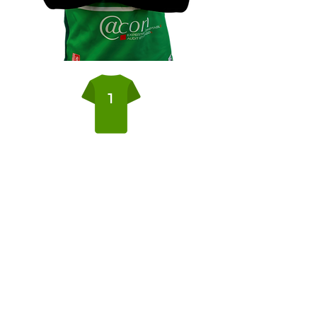
1
Taille
Poids
Nationalité
75 kg
175 cm
Date de naissance
Poste
06/05/1996
Arrière