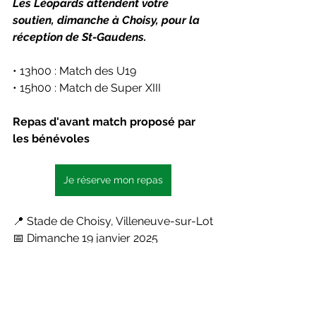
Les Léopards attendent votre 
soutien, dimanche à Choisy, pour la 
réception de St-Gaudens.
• 
13h00 : Match des U19
• 
15h00 : Match de Super XIII
Repas d'avant match proposé par 
les bénévoles
Je réserve mon repas
📍 
Stade de Choisy, Villeneuve-sur-Lot
📅 
Dimanche 19 janvier 2025
🕛 
Repas à partir de 11h30
📞 
Réservations pour le repas
 :
Contactez-nous au 
06 18 40 89 